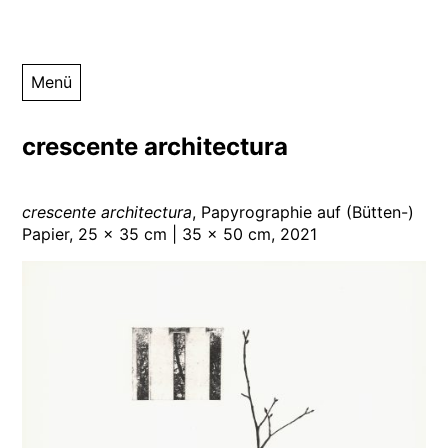
Zum
Nana Seeber
Webseite der Künstlerin Nana Seeber – Druckgraphiken,
Menü
Inhalt
Fotographie
springen
crescente architectura
crescente architectura
, Papyrographie auf (Bütten-)
Papier, 25 x 35 cm | 35 x 50 cm, 2021