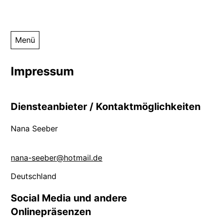
Zum
Nana Seeber
Webseite der Künstlerin Nana Seeber – Druckgraphiken,
Menü
Inhalt
Fotographie
springen
Impressum
Diensteanbieter / Kontaktmöglichkeiten
Nana Seeber
nana-seeber@hotmail.de
Deutschland
Social Media und andere
Onlinepräsenzen