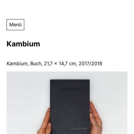
Zum
Nana Seeber
Webseite der Künstlerin Nana Seeber – Druckgraphiken,
Menü
Inhalt
Fotographie
springen
Kambium
Kambium
, Buch, 21,7 x 14,7 cm, 2017/2018